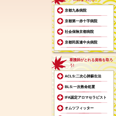
京都九条病院
京都第一赤十字病院
社会保険京都病院
京都民医連中央病院
看護師がとれる資格を取ろ
う!
ACLS:二次心肺蘇生法
BLS:一次救命処置
IFA認定アロマセラピスト
オムツフィッター