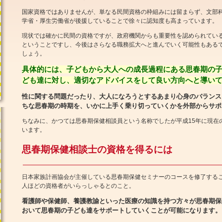
国家資格ではありませんが、単なる民間資格の枠組みには留まらず、文部
学省・厚生労働省が後援していることで徐々に認知度も高まっています。
現状では確かに民間の資格ですが、政府機関からも重要性を認められてい
ということですし、今後はさらなる職務拡大へと進んでいく可能性もある
しょう。
具体的には、子どもから大人への成長過程にある思春期の
ども達に対し、適切なアドバイスをして良い方向へと導い
性に関する問題だったり、大人になろうとするあまり心身のバランス
ちな思春期の時期を、いかに上手く乗り切っていくかを外部からサポ
ちなみに、かつては思春期保健相談員という名称でしたが平成15年に現在
います。
思春期保健相談士の資格を得るには
日本家族計画協会が主催している思春期保健セミナーのコースを修了するこ
人ほどの資格者がいらっしゃるとのこと。
看護師や保健師、養護教諭といった医療の知識を持つ方々が思春期保
おいて思春期の子ども達をサポートしていくことが可能になります。