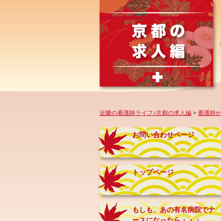
近畿の看護師ライフ♪京都の求人編
>
看護師が
お問い合わせページ
トップページ
もしも、あの有名病院でナ
ースになったら・・・