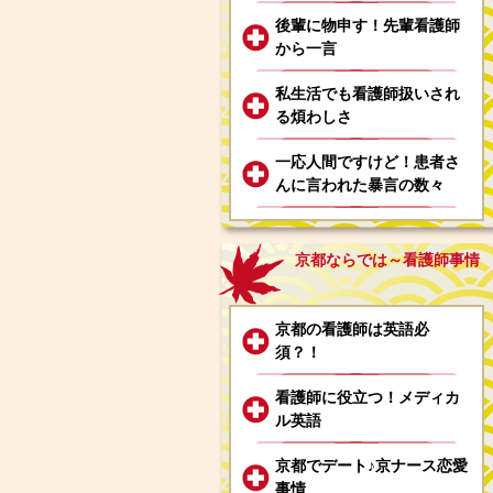
後輩に物申す！先輩看護師
から一言
私生活でも看護師扱いされ
る煩わしさ
一応人間ですけど！患者さ
んに言われた暴言の数々
京都ならでは～看護師事情
京都の看護師は英語必
須？！
看護師に役立つ！メディカ
ル英語
京都でデート♪京ナース恋愛
事情