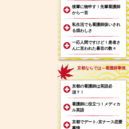
後輩に物申す！先輩看護師
から一言
私生活でも看護師扱いされ
る煩わしさ
一応人間ですけど！患者さ
んに言われた暴言の数々
京都ならでは～看護師事情
京都の看護師は英語必
須？！
看護師に役立つ！メディカ
ル英語
京都でデート♪京ナース恋愛
事情