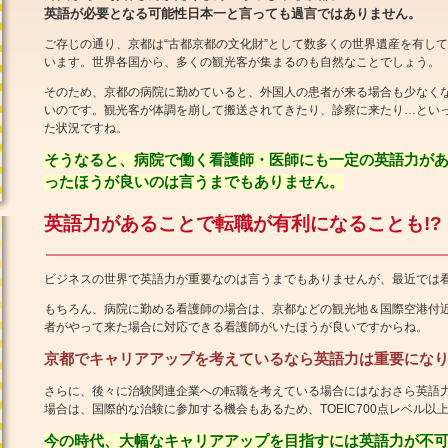
英語が必要となる可能性日本一と言っても過言ではありません。
ご存じの通り、京都は“古都京都の文化財”として数多くの世界遺産を有して
います。世界各国から、多くの観光客が集まるのも自然なことでしょう。
そのため、京都の病院に勤めていると、外国人の患者が来る場合も少なく
いのです。観光客が体調を崩して搬送されてきたり、診察に来たり…とい
た状況ですね。
そうなると、病院で働く看護師・医師にも一定の英語力が
ったほうが良いのは言うまでもありません。
英語力があることで転職が有利になることも!?
ビジネスの世界で英語力が重要なのは言うまでもありませんが、最近では
もちろん、病院に勤める看護師の場合は、京都などの観光地＆国際空港付
者がやって来た場合に対応できる看護師がいたほうが良いですからね。
京都でキャリアアップを考えているなら英語力は重要にな
さらに、後々に治験関連企業への転職を考えている場合にはなおさら英語
場合は、国際的な治験に参加する機会もあるため、TOEIC700点レベル
今の時代、大幅なキャリアアップを目指すには英語力が不