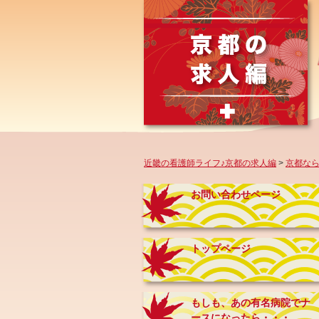
近畿の看護師ライフ♪京都の求人編
>
京都な
お問い合わせページ
トップページ
もしも、あの有名病院でナ
ースになったら・・・