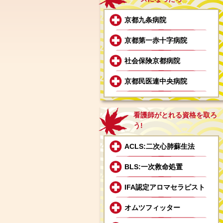
京都九条病院
京都第一赤十字病院
社会保険京都病院
京都民医連中央病院
看護師がとれる資格を取ろ
う!
ACLS:二次心肺蘇生法
BLS:一次救命処置
IFA認定アロマセラピスト
オムツフィッター